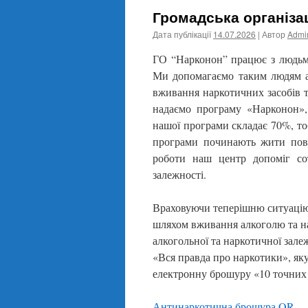
Громадська організ
Дата публікації
14.07.2026
| Автор
Admin
ГО “Нарконон” працює з людьми
Ми допомагаємо таким людям ад
вживання наркотичних засобів т
надаємо програму «Нарконон», 
нашої програми складає 70%, тоб
програми починають жити повн
роботи наш центр допоміг сот
залежності.
Враховуючи теперішню ситуацію 
шляхом вживання алкоголю та н
алкогольної та наркотичної зал
«Вся правда про наркотики», як
електронну брошуру «10 точних 
Антинаркотична брошура QR