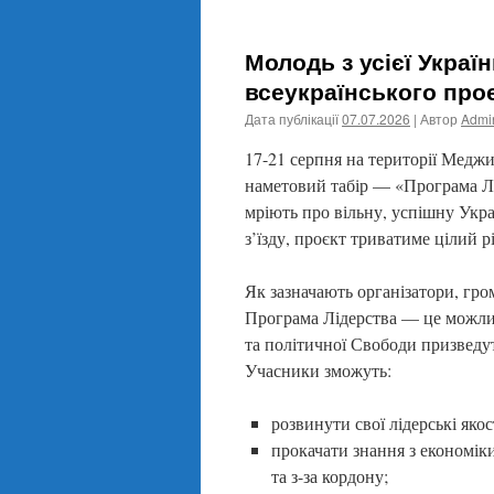
Молодь з усієї Укра
всеукраїнського про
Дата публікації
07.07.2026
| Автор
Admin
17-21 серпня на території Меджи
наметовий табір — «Програма Лід
мріють про вільну, успішну Украї
з’їзду, проєкт триватиме цілий 
Як зазначають організатори, гро
Програма Лідерства — це можливі
та політичної Свободи призведут
Учасники зможуть:
розвинути свої лідерські якос
прокачати знання з економіки
та з-за кордону;