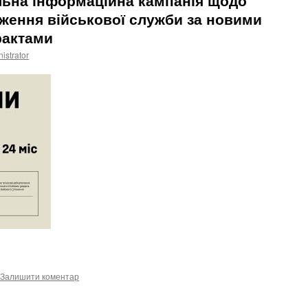
льна інформаційна кампанія щодо
ження військової служби за новими
рактами
istrator
Залишити коментар