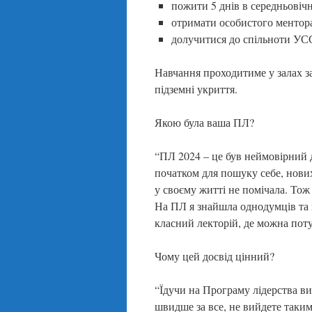
пожити 5 днів в середньовічн
отримати особистого ментора 
долучитися до спільноти УС
Навчання проходитиме у залах за
підземні укриття.
Якою була ваша ПЛ?
“ПЛ 2024 – це був неймовірний д
початком для пошуку себе, нових 
у своєму житті не помічала. Тож
На ПЛ я знайшла однодумців та в
класний лекторій, де можна пот
Чому цей досвід цінний?
“Їдучи на Програму лідерства в
швидше за все, не вийдете таким