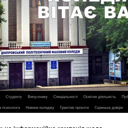
Студенту
Випускнику
Спеціальності
Освітня діяльність
Пуб
а психолога
Новини коледжу
Грантові проєкти
Скринька довіри