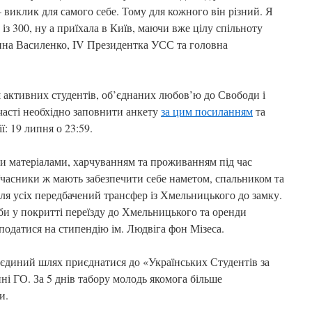
 – виклик для самого себе. Тому для кожного він різний. Я
із 300, ну а приїхала в Київ, маючи вже цілу спільноту
ина Василенко, IV Президентка УСС та головна
 активних студентів, об’єднаних любов’ю до Свободи і
часті необхідно заповнити анкету
за цим посиланням
та
ї: 19 липня о 23:59.
и матеріалами, харчуванням та проживанням під час
Учасники ж мають забезпечити себе наметом, спальником та
ля усіх передбачений трансфер із Хмельницького до замку.
еби у покритті переїзду до Хмельницького та оренди
одатися на стипендію ім. Людвіга фон Мізеса.
єдиний шлях приєднатися до «Українських Студентів за
ні ГО. За 5 днів табору молодь якомога більше
ти.