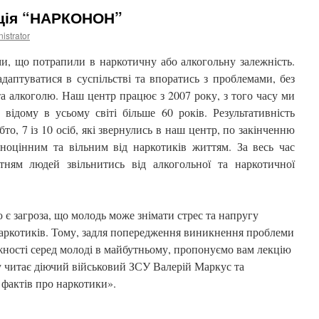
ація “НАРКОНОН”
istrator
, що потрапили в наркотичну або алкогольну залежність.
аптуватися в суспільстві та впоратись з проблемами, без
а алкоголю. Наш центр працює з 2007 року, з того часу ми
відому в усьому світі більше 60 років. Результативність
то, 7 із 10 осіб, які звернулись в наш центр, по закінченню
оцінним та вільним від наркотиків життям. За весь час
ням людей звільнитись від алкогольної та наркотичної
є загроза, що молодь може знімати стрес та напругу
аркотиків. Тому, задля попередження виникнення проблеми
ежності серед молоді в майбутньому, пропонуємо вам лекцію
у читає діючий військовий ЗСУ Валерій Маркус та
фактів про наркотики».