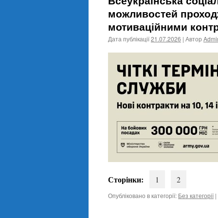
Всеукраїнська соціа
можливостей проход
мотиваційними конт
Дата публікації
21.07.2026
| Автор
Admin
Сторінки:
1
2
Опубліковано в категорії:
Без категорії
|