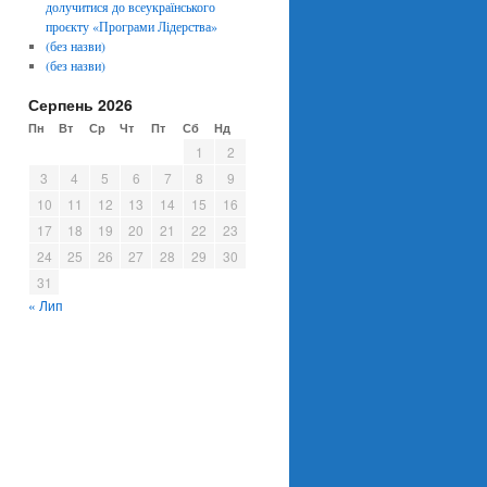
долучитися до всеукраїнського
проєкту «Програми Лідерства»
(без назви)
(без назви)
Серпень 2026
Пн
Вт
Ср
Чт
Пт
Сб
Нд
1
2
3
4
5
6
7
8
9
10
11
12
13
14
15
16
17
18
19
20
21
22
23
24
25
26
27
28
29
30
31
« Лип