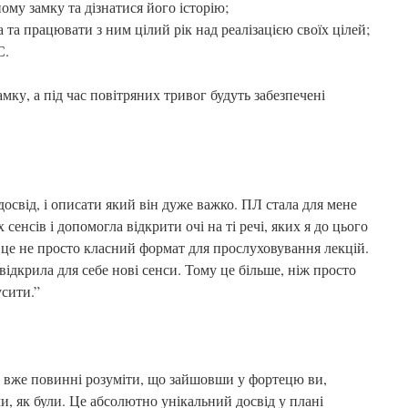
ому замку та дізнатися його історію;
та працювати з ним цілий рік над реалізацією своїх цілей;
С.
мку, а під час повітряних тривог будуть забезпечені
освід, і описати який він дуже важко. ПЛ стала для мене
сенсів і допомогла відкрити очі на ті речі, яких я до цього
 це не просто класний формат для прослуховування лекцій.
ідкрила для себе нові сенси. Тому це більше, ніж просто
усити.”
и вже повинні розуміти, що зайшовши у фортецю ви,
и, як були. Це абсолютно унікальний досвід у плані