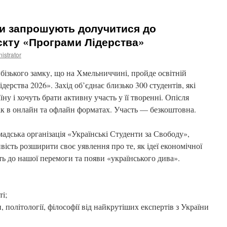
їни запрошують долучитися до
єкту «Програми Лідерства»
istrator
бізького замку, що на Хмельниччині, пройде освітній
ерства 2026». Захід об’єднає близько 300 студентів, які
ну і хочуть брати активну участь у її творенні. Опісля
рік в онлайн та офлайн форматах. Участь — безкоштовна.
мадська організація «Українські Студенти за Свободу»,
сть розширити своє уявлення про те, як ідеї економічної
ь до нашої перемоги та появи «українського дива».
ті;
, політології, філософії від найкрутіших експертів з України