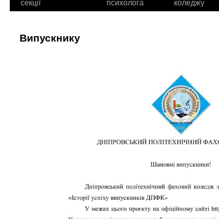
секції
психолога
коледжу
Випускнику