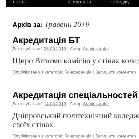
секції
психолога
коледжу
Травень 2019
Архів за:
Акредитація БТ
Дата публікації
28.05.2019
| Автор
Administrator
Щиро Вітаємо комісію у стінах коле
Опубліковано в категорії:
Конференція
|
Залишити коментар
Акредитація спеціальностей
Дата публікації
14.05.2019
| Автор
Administrator
Дніпровський політехнічний коледж
своїх стінах
Опубліковано в категорії:
Конференція
|
Залишити коментар