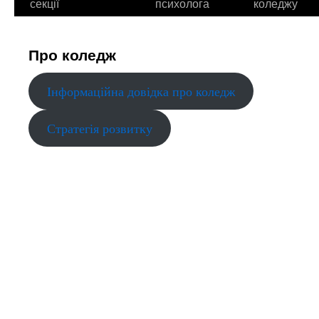
секції
психолога
коледжу
Про коледж
Інформаційна довідка про коледж
Стратегія розвитку