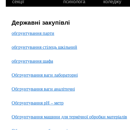
секції
психолога
коледжу
Державні закупівлі
обгрунтування парти
обгрунтування стілець шкільний
обгрунтування шафа
Обгрунтування ваги лабораторні
Обгрунтування ваги аналітичні
Обгрунтування рН – метр
Обгрунтування машини для термічної обробки матеріалів