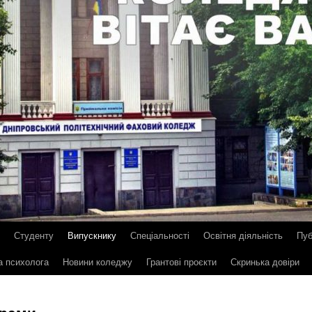
Студенту
Випускнику
Спеціальності
Освітня діяльність
Пуб
а психолога
Новини коледжу
Грантові проєкти
Скринька довіри