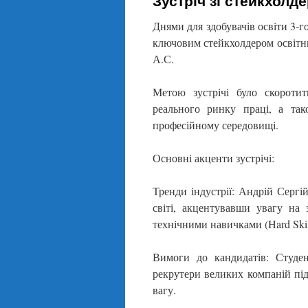
Зустріч зі стейкхолд
Днями для здобувачів освіти 3-го
ключовим стейкхолдером освітнь
А.С.
Метою зустрічі було скороти
реального ринку праці, а та
професійному середовищі.
Основні акценти зустрічі:
Тренди індустрії: Андрій Сергі
світі, акцентувавши увагу на
технічними навичками (Hard Skill
Вимоги до кандидатів: Студе
рекрутери великих компаній під
вагу.