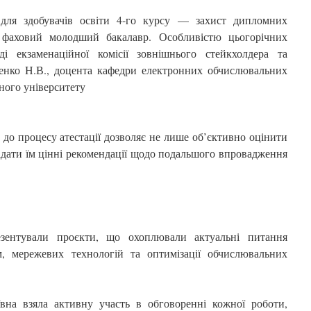
 для здобувачів освіти 4-го курсу — захист дипломних
я фаховий молодший бакалавр. Особливістю цьогорічних
ді екзаменаційної комісії зовнішнього стейкхолдера та
енко Н.В., доцента кафедри електронних обчислювальних
ного університету
 до процесу атестації дозволяє не лише об’єктивно оцінити
надати їм цінні рекомендації щодо подальшого впровадження
езентували проєкти, що охоплювали актуальні питання
, мережевих технологій та оптимізації обчислювальних
ївна взяла активну участь в обговоренні кожної роботи,