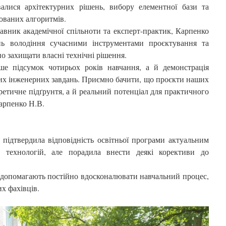
валися архітектурних рішень, вибору елементної бази та
ованих алгоритмів.
авник академічної спільноти та експерт-практик, Карпенко
нь володіння сучасними інструментами проєктування та
но захищати власні технічні рішення.
е підсумок чотирьох років навчання, а й демонстрація
их інженерних завдань. Приємно бачити, що проєкти наших
етичне підґрунтя, а й реальний потенціал для практичного
арпенко Н.В.
 підтвердила відповідність освітньої програми актуальним
х технологій, але порадила внести деякі корективи до
чі допомагають постійно вдосконалювати навчальний процес,
х фахівців.