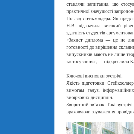
ставлячи запитання, що стосу
практичної значущості запропон
Погляд стейкхолдера: Як предст
Н.В. відзначила високий ріве
здатність студентів аргументова
«Захист диплома — це не лиш
готовності до вирішення складн
випускників мають не лише теор
застосування», — підкреслила К
Ключові висновки зустрічі:
Якість підготовки: Стейкхолдер
вимогам галузі інформаційни
вибіркових дисциплін.
Зворотний зв’язок: Такі зустрі
враховуючи зауваження провідни