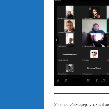
Участь стейкхолдера у захисті д