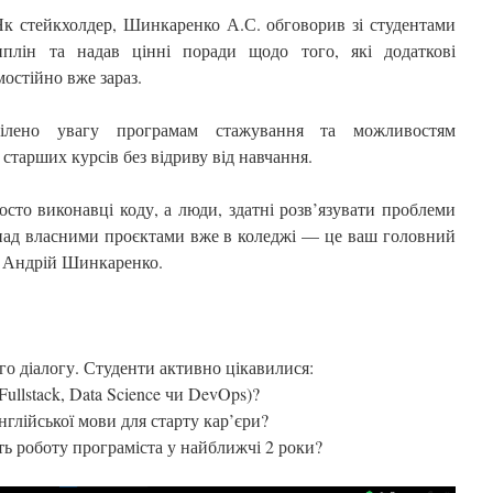
Як стейкхолдер, Шинкаренко А.С. обговорив зі студентами
иплін та надав цінні поради щодо того, які додаткові
остійно вже зараз.
ділено увагу програмам стажування та можливостям
старших курсів без відриву від навчання.
осто виконавці коду, а люди, здатні розв’язувати проблеми
над власними проєктами вже в коледжі — це ваш головний
в Андрій Шинкаренко.
го діалогу. Студенти активно цікавилися:
ullstack, Data Science чи DevOps)?
глійської мови для старту кар’єри?
ть роботу програміста у найближчі 2 роки?