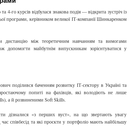
ерами
 та 4-го курсів відбулася знакова подія — відкрита зустріч із
ої програми, керівником великої ІТ-компанії Шинкаренком
ти дистанцію між теоретичним навчанням та вимогами
кож допомогти майбутнім випускникам зорієнтуватися у
йович поділився баченням розвитку ІТ-сектору в Україні та
 зростаючому попиті на фахівців, які володіють не лише
s), а й розвиненими Soft Skills.
нти дізналися «з перших вуст», на що звертають увагу
 час співбесід та які проєкти у портфоліо мають найбільшу