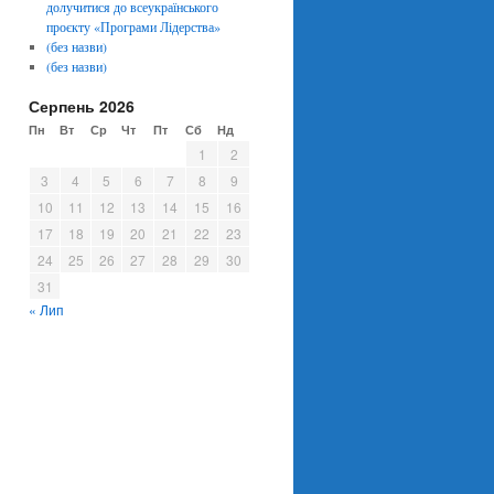
долучитися до всеукраїнського
проєкту «Програми Лідерства»
(без назви)
(без назви)
Серпень 2026
Пн
Вт
Ср
Чт
Пт
Сб
Нд
1
2
3
4
5
6
7
8
9
10
11
12
13
14
15
16
17
18
19
20
21
22
23
24
25
26
27
28
29
30
31
« Лип