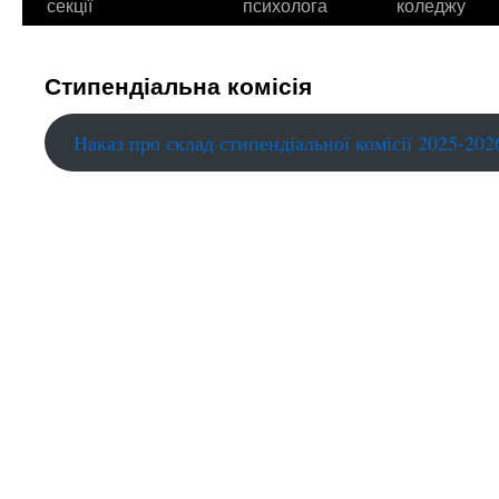
секції
психолога
коледжу
Стипендіальна комісія
Наказ про склад стипендіальної комісії 2025-202